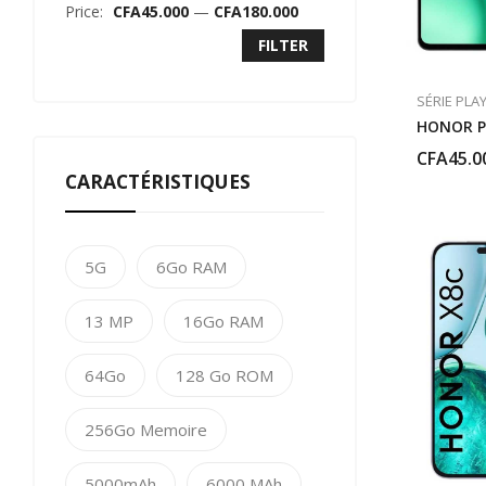
Price:
CFA45.000
—
CFA180.000
FILTER
SÉRIE PLA
HONOR P
CFA
45.0
CARACTÉRISTIQUES
5G
6Go RAM
13 MP
16Go RAM
64Go
128 Go ROM
256Go Memoire
5000mAh
6000 MAh