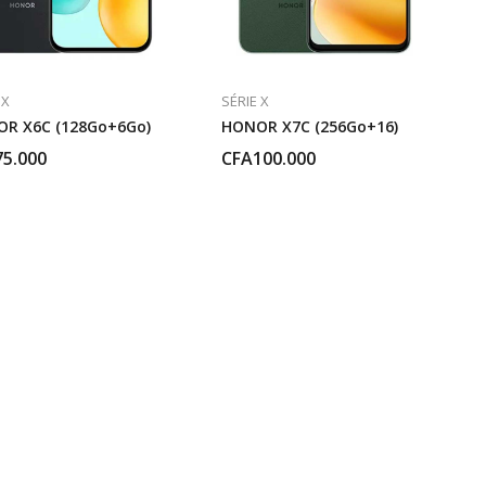
 X
SÉRIE X
R X6C (128Go+6Go)
HONOR X7C (256Go+16)
75.000
CFA
100.000