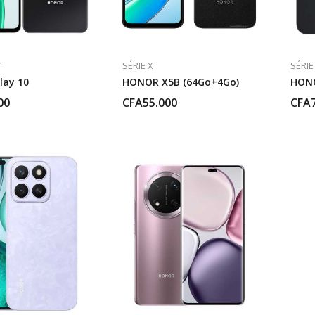
Y
SÉRIE X
SÉRIE
lay 10
HONOR X5B (64Go+4Go)
HONO
00
CFA
55.000
CFA